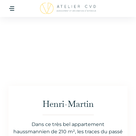
Henri-Martin
Accueil
>
Découvrez nos dernières réalisations
>
Henri-
Martin
Dans ce très bel appartement
haussmannien de 210 m², les traces du passé
DURÉE
SURFACE