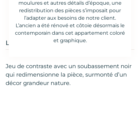
6 mois
160 m²
moulures et autres détails d’époque, une
redistribution des pièces s’imposait pour
l’adapter aux besoins de notre client.
L’ancien a été rénové et côtoie désormais le
contemporain dans cet appartement coloré
et graphique.
Le salon XXL black & White,
Jeu de contraste avec un soubassement noir
qui redimensionne la pièce, surmonté d’un
décor grandeur nature.